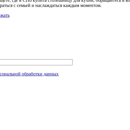
щете, где в СПб купить столешницу для кухни, обращайтесь в 
ираться с семьей и наслаждаться каждым моментом.
ежать
сональной обработки данных