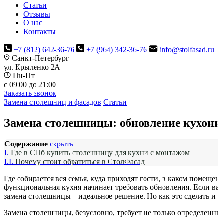
Статьи
Отзывы
О нас
Контакты
+7 (812) 642-36-76
+7 (964) 342-36-76
info@stolfasad.ru
Санкт-Петербург
ул. Крыленко 2А
Пн-Пт
c 09:00 до 21:00
Заказать звонок
Замена столешниц и фасадов
Статьи
Замена столешницы: обновление кухонн
Содержание
скрыть
I.
Где в СПб купить столешницу для кухни с монтажом
I.I.
Почему стоит обратиться в СтолФасад
Где собирается вся семья, куда приходят гости, в каком помещ
функциональная кухня начинает требовать обновления. Если 
замена столешницы – идеальное решение. Но как это сделать и
Замена столешницы, безусловно, требует не только определен